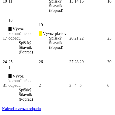
10
11
Spišský
13
14
15
16
Štiavnik
(Poprad)
18
19
Vývoz
komunálneho
Vývoz plastov
17
odpadu
Spišský
20
21
22
23
Spišský
Štiavnik
Štiavnik
(Poprad)
(Poprad)
24
25
26
27
28
29
30
1
Vývoz
komunálneho
31
odpadu
2
3
4
5
6
Spišský
Štiavnik
(Poprad)
Kalendár zvozu odpadu