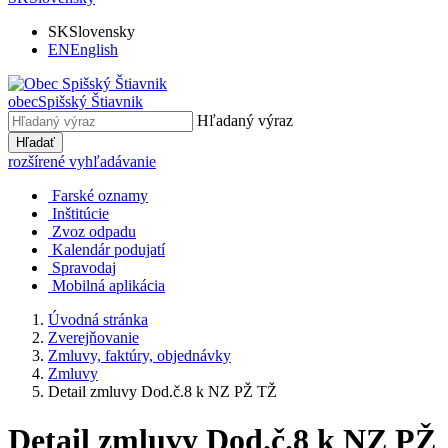
SK
Slovensky
EN
English
obec
Spišský Štiavnik
Hľadaný výraz
Hľadať
rozšírené vyhľadávanie
Farské oznamy
Inštitúcie
Zvoz odpadu
Kalendár podujatí
Spravodaj
Mobilná aplikácia
Úvodná stránka
Zverejňovanie
Zmluvy, faktúry, objednávky
Zmluvy
Detail zmluvy Dod.č.8 k NZ PŽ TŽ
Detail zmluvy Dod.č.8 k NZ PŽ