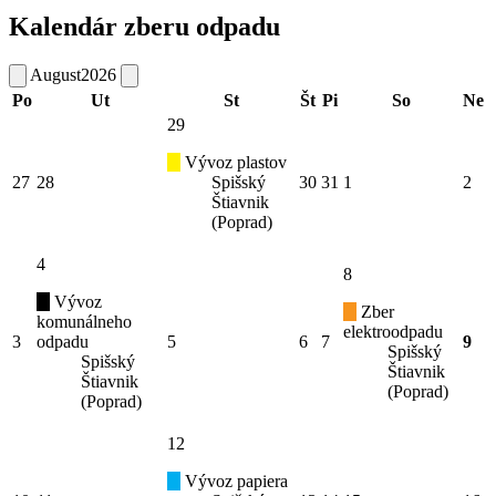
Kalendár zberu odpadu
August
2026
Po
Ut
St
Št
Pi
So
Ne
29
Vývoz plastov
27
28
Spišský
30
31
1
2
Štiavnik
(Poprad)
4
8
Vývoz
Zber
komunálneho
elektroodpadu
3
odpadu
5
6
7
9
Spišský
Spišský
Štiavnik
Štiavnik
(Poprad)
(Poprad)
12
Vývoz papiera