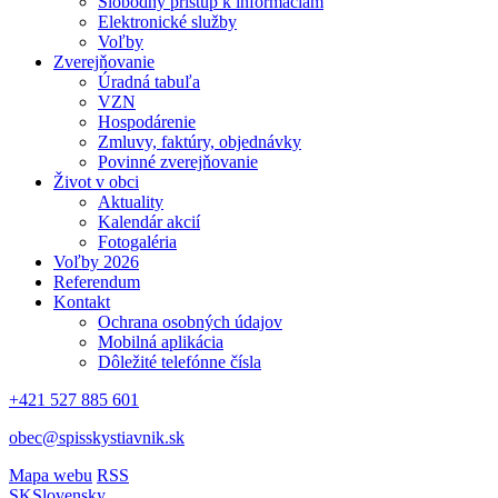
Slobodný prístup k informáciám
Elektronické služby
Voľby
Zverejňovanie
Úradná tabuľa
VZN
Hospodárenie
Zmluvy, faktúry, objednávky
Povinné zverejňovanie
Život v obci
Aktuality
Kalendár akcií
Fotogaléria
Voľby 2026
Referendum
Kontakt
Ochrana osobných údajov
Mobilná aplikácia
Dôležité telefónne čísla
+421 527 885 601
obec@spisskystiavnik.sk
Mapa webu
RSS
SK
Slovensky