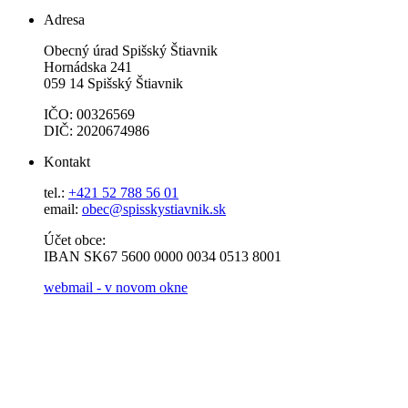
Adresa
Obecný úrad Spišský Štiavnik
Hornádska 241
059 14 Spišský Štiavnik
IČO: 00326569
DIČ: 2020674986
Kontakt
tel.:
+421 52 788 56 01
email:
obec@spisskystiavnik.sk
Účet obce:
IBAN SK67 5600 0000 0034 0513 8001
webmail - v novom okne