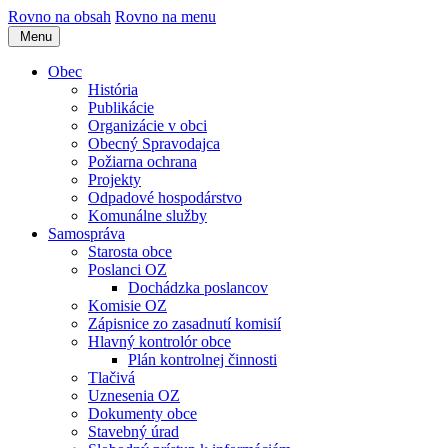
Rovno na obsah
Rovno na menu
Menu
Obec
História
Publikácie
Organizácie v obci
Obecný Spravodajca
Požiarna ochrana
Projekty
Odpadové hospodárstvo
Komunálne služby
Samospráva
Starosta obce
Poslanci OZ
Dochádzka poslancov
Komisie OZ
Zápisnice zo zasadnutí komisií
Hlavný kontrolór obce
Plán kontrolnej činnosti
Tlačivá
Uznesenia OZ
Dokumenty obce
Stavebný úrad