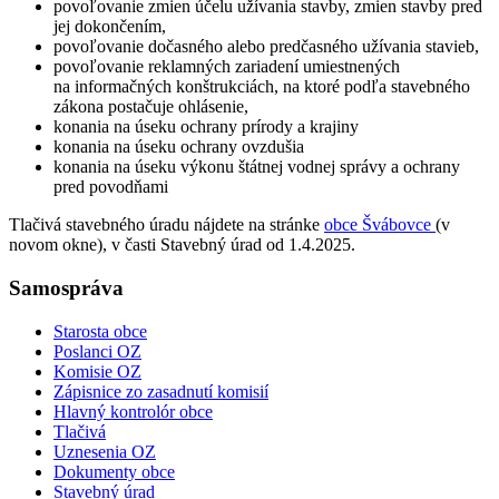
povoľovanie zmien účelu užívania stavby, zmien stavby pred
jej dokončením,
povoľovanie dočasného alebo predčasného užívania stavieb,
povoľovanie reklamných zariadení umiestnených
na informačných konštrukciách, na ktoré podľa stavebného
zákona postačuje ohlásenie,
konania na úseku ochrany prírody a krajiny
konania na úseku ochrany ovzdušia
konania na úseku výkonu štátnej vodnej správy a ochrany
pred povodňami
Tlačivá stavebného úradu nájdete na stránke
obce Švábovce
(v
novom okne), v časti Stavebný úrad od 1.4.2025.
Samospráva
Starosta obce
Poslanci OZ
Komisie OZ
Zápisnice zo zasadnutí komisií
Hlavný kontrolór obce
Tlačivá
Uznesenia OZ
Dokumenty obce
Stavebný úrad