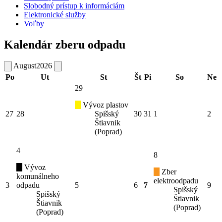
Slobodný prístup k informáciám
Elektronické služby
Voľby
Kalendár zberu odpadu
August
2026
Po
Ut
St
Št
Pi
So
Ne
29
Vývoz plastov
27
28
Spišský
30
31
1
2
Štiavnik
(Poprad)
4
8
Vývoz
Zber
komunálneho
elektroodpadu
3
odpadu
5
6
7
9
Spišský
Spišský
Štiavnik
Štiavnik
(Poprad)
(Poprad)