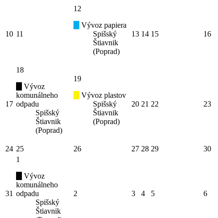
12
Vývoz papiera
10
11
Spišský
13
14
15
16
Štiavnik
(Poprad)
18
19
Vývoz
komunálneho
Vývoz plastov
17
odpadu
Spišský
20
21
22
23
Spišský
Štiavnik
Štiavnik
(Poprad)
(Poprad)
24
25
26
27
28
29
30
1
Vývoz
komunálneho
31
odpadu
2
3
4
5
6
Spišský
Štiavnik