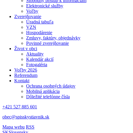
Slobodný prístup k informáciám
Elektronické služby
Voľby
Zverejňovanie
Úradná tabuľa
VZN
Hospodárenie
Zmluvy, faktúry, objednávky
Povinné zverejňovanie
Život v obci
Aktuality
Kalendár akcií
Fotogaléria
Voľby 2026
Referendum
Kontakt
Ochrana osobných údajov
Mobilná aplikácia
Dôležité telefónne čísla
+421 527 885 601
obec@spisskystiavnik.sk
Mapa webu
RSS
SK
Slovensky