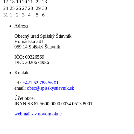
17
18
19
20
21
22
23
24
25
26
27
28
29
30
31
1
2
3
4
5
6
Adresa
Obecný úrad Spišský Štiavnik
Hornádska 241
059 14 Spišský Štiavnik
IČO: 00326569
DIČ: 2020674986
Kontakt
tel.:
+421 52 788 56 01
email:
obec@spisskystiavnik.sk
Účet obce:
IBAN SK67 5600 0000 0034 0513 8001
webmail - v novom okne