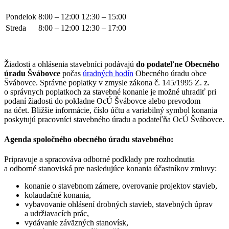
Pondelok
8:00 – 12:00
12:30 – 15:00
Streda
8:00 – 12:00
12:30 – 17:00
Žiadosti a ohlásenia stavebníci podávajú
do podateľne Obecného
úradu Švábovce
počas
úradných hodín
Obecného úradu obce
Švábovce. Správne poplatky v zmysle zákona č. 145/1995 Z. z.
o správnych poplatkoch za stavebné konanie je možné uhradiť pri
podaní žiadosti do pokladne OcÚ Švábovce alebo prevodom
na účet. Bližšie informácie, číslo účtu a variabilný symbol konania
poskytujú pracovníci stavebného úradu a podateľňa OcÚ Švábovce.
Agenda spoločného obecného úradu stavebného:
Pripravuje a spracováva odborné podklady pre rozhodnutia
a odborné stanoviská pre nasledujúce konania účastníkov zmluvy:
konanie o stavebnom zámere, overovanie projektov stavieb,
kolaudačné konania,
vybavovanie ohlásení drobných stavieb, stavebných úprav
a udržiavacích prác,
vydávanie záväzných stanovísk,