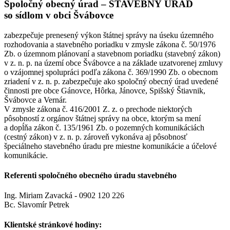
Spoločný obecný úrad – STAVEBNÝ ÚRAD
so sídlom v obci Švábovce
zabezpečuje prenesený výkon štátnej správy na úseku územného
rozhodovania a stavebného poriadku v zmysle zákona č. 50/1976
Zb. o územnom plánovaní a stavebnom poriadku (stavebný zákon)
v z. n. p. na území obce Švábovce a na základe uzatvorenej zmluvy
o vzájomnej spolupráci podľa zákona č. 369/1990 Zb. o obecnom
zriadení v z. n. p. zabezpečuje ako spoločný obecný úrad uvedené
činnosti pre obce Gánovce, Hôrka, Jánovce, Spišský Štiavnik,
Švábovce a Vernár.
V zmysle zákona č. 416/2001 Z. z. o prechode niektorých
pôsobností z orgánov štátnej správy na obce, ktorým sa mení
a dopĺňa zákon č. 135/1961 Zb. o pozemných komunikáciách
(cestný zákon) v z. n. p. zároveň vykonáva aj pôsobnosť
špeciálneho stavebného úradu pre miestne komunikácie a účelové
komunikácie.
Referenti spoločného obecného úradu stavebného
Ing. Miriam Zavacká - 0902 120 226
Bc. Slavomír Petrek
Klientské stránkové hodiny: