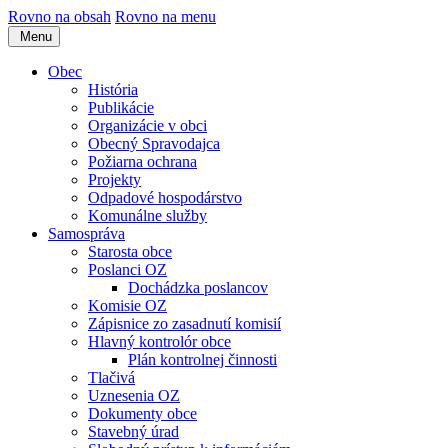
Rovno na obsah
Rovno na menu
Menu
Obec
História
Publikácie
Organizácie v obci
Obecný Spravodajca
Požiarna ochrana
Projekty
Odpadové hospodárstvo
Komunálne služby
Samospráva
Starosta obce
Poslanci OZ
Dochádzka poslancov
Komisie OZ
Zápisnice zo zasadnutí komisií
Hlavný kontrolór obce
Plán kontrolnej činnosti
Tlačivá
Uznesenia OZ
Dokumenty obce
Stavebný úrad