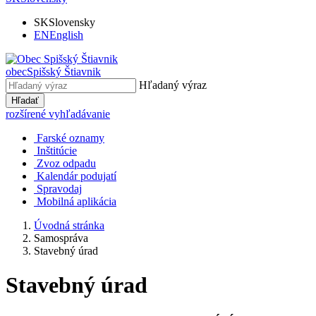
SK
Slovensky
EN
English
obec
Spišský Štiavnik
Hľadaný výraz
Hľadať
rozšírené vyhľadávanie
Farské oznamy
Inštitúcie
Zvoz odpadu
Kalendár podujatí
Spravodaj
Mobilná aplikácia
Úvodná stránka
Samospráva
Stavebný úrad
Stavebný úrad