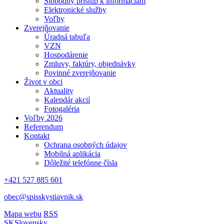
Slobodný prístup k informáciám
Elektronické služby
Voľby
Zverejňovanie
Úradná tabuľa
VZN
Hospodárenie
Zmluvy, faktúry, objednávky
Povinné zverejňovanie
Život v obci
Aktuality
Kalendár akcií
Fotogaléria
Voľby 2026
Referendum
Kontakt
Ochrana osobných údajov
Mobilná aplikácia
Dôležité telefónne čísla
+421 527 885 601
obec@spisskystiavnik.sk
Mapa webu
RSS
SK
Slovensky