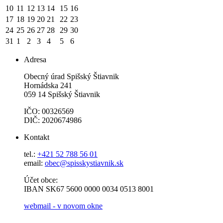
10
11
12
13
14
15
16
17
18
19
20
21
22
23
24
25
26
27
28
29
30
31
1
2
3
4
5
6
Adresa
Obecný úrad Spišský Štiavnik
Hornádska 241
059 14 Spišský Štiavnik
IČO: 00326569
DIČ: 2020674986
Kontakt
tel.:
+421 52 788 56 01
email:
obec@spisskystiavnik.sk
Účet obce:
IBAN SK67 5600 0000 0034 0513 8001
webmail - v novom okne