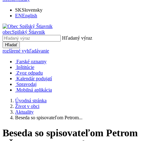
SK
Slovensky
EN
English
obec
Spišský Štiavnik
Hľadaný výraz
Hľadať
rozšírené vyhľadávanie
Farské oznamy
Inštitúcie
Zvoz odpadu
Kalendár podujatí
Spravodaj
Mobilná aplikácia
Úvodná stránka
Život v obci
Aktuality
Beseda so spisovateľom Petrom...
Beseda so spisovateľom Petrom