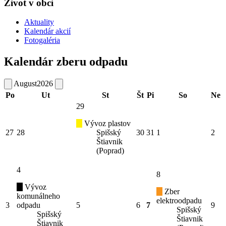
Život v obci
Aktuality
Kalendár akcií
Fotogaléria
Kalendár zberu odpadu
August
2026
Po
Ut
St
Št
Pi
So
Ne
29
Vývoz plastov
27
28
Spišský
30
31
1
2
Štiavnik
(Poprad)
4
8
Vývoz
Zber
komunálneho
elektroodpadu
3
odpadu
5
6
7
9
Spišský
Spišský
Štiavnik
Štiavnik