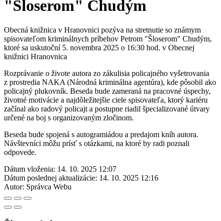
"Šloserom" Chudým
Obecná knižnica v Hranovnici pozýva na stretnutie so známym
spisovateľom kriminálnych príbehov Petrom "Šloserom" Chudým,
ktoré sa uskutoční 5. novembra 2025 o 16:30 hod. v Obecnej
knižnici Hranovnica
Rozprávanie o živote autora zo zákulisia policajného vyšetrovania
z prostredia NAKA (Národná kriminálna agentúra), kde pôsobil ako
policajný plukovník. Beseda bude zameraná na pracovné úspechy,
životné motivácie a najdôležitejšie ciele spisovateľa, ktorý kariéru
začínal ako radový policajt a postupne riadil špecializované útvary
určené na boj s organizovaným zločinom.
Beseda bude spojená s autogramiádou a predajom kníh autora.
Návštevníci môžu prísť s otázkami, na ktoré by radi poznali
odpovede.
Dátum vloženia:
14. 10. 2025 12:07
Dátum poslednej aktualizácie:
14. 10. 2025 12:16
Autor:
Správca Webu