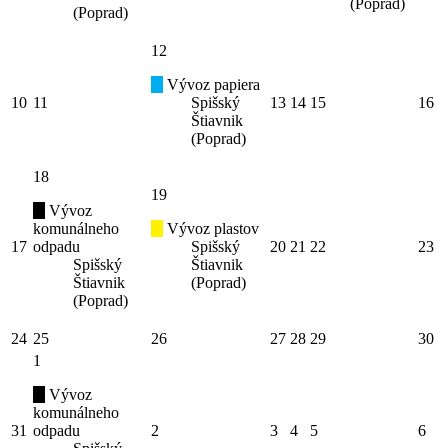
(Poprad)
(Poprad)
12
Vývoz papiera
10
11
Spišský
13
14
15
16
Štiavnik
(Poprad)
18
19
Vývoz
komunálneho
Vývoz plastov
17
odpadu
Spišský
20
21
22
23
Spišský
Štiavnik
Štiavnik
(Poprad)
(Poprad)
24
25
26
27
28
29
30
1
Vývoz
komunálneho
31
odpadu
2
3
4
5
6