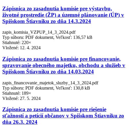
Zápisnica zo zasadnutia komisie pre výstavbu,
životné prostredie (ŽP) a územné plánovanie (ÚP) v
Spišskom Štiavniku zo dňa 14.3.2024
zapis_komisia_VZPUP_14_3_2024.pdf
Typ súboru: PDF dokument, Veľkosť: 136,57 kB
Stiahnuté: 220×
Vložené:
12. 4. 2024
Zápisnica zo zasadnutia komisie pre financovanie,
spravovanie obecného majetku, obchodu a služieb v
Spišskom Štiavniku zo dňa 14.03.2024
zapis_financovanie_majetok_sluzby_14_3_2024.pdf
Typ súboru: PDF dokument, Veľkosť: 130,8 kB
Stiahnuté: 189×
Vložené:
27. 5. 2024
Zápisnica zo zasadnutia komisie pre riešenie
sťažností a petícií občanov v Spišskom Štiavniku zo
dňa 26.3. 2024