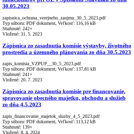
30.05.2023
zapisnica_ochrana_verejneho_zaujmu_30_5_2023.pdf
Typ súboru: PDF dokument, Veľkosť: 116,16 kB
Stiahnuté: 242×
Vložené:
31. 5. 2023
Zápisnica zo zasadnutia komisie výstavby, životného
prostredia a územného plánovania zo dňa 30.5.2023
zapis_komisia_VZPUP__30_5_2023.pdf
Typ súboru: PDF dokument, Veľkosť: 137,81 kB
Stiahnuté: 241×
Vložené:
20. 7. 2023
Zápisnica zo zasadnutia komisie pre financovanie,
spravovanie obecného majetku, obchodu a služieb
zo dňa 4.5.2023
zapis_financovanie_majetok_sluzby_4_5_2023.pdf
Typ súboru: PDF dokument, Veľkosť: 113,12 kB
Stiahnuté: 139×
Vložené:
8. 4. 2024