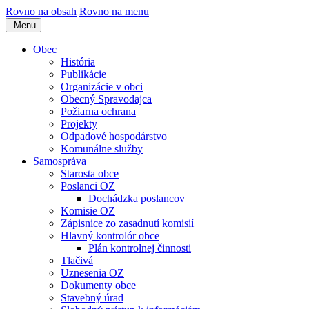
Rovno na obsah
Rovno na menu
Menu
Obec
História
Publikácie
Organizácie v obci
Obecný Spravodajca
Požiarna ochrana
Projekty
Odpadové hospodárstvo
Komunálne služby
Samospráva
Starosta obce
Poslanci OZ
Dochádzka poslancov
Komisie OZ
Zápisnice zo zasadnutí komisií
Hlavný kontrolór obce
Plán kontrolnej činnosti
Tlačivá
Uznesenia OZ
Dokumenty obce
Stavebný úrad