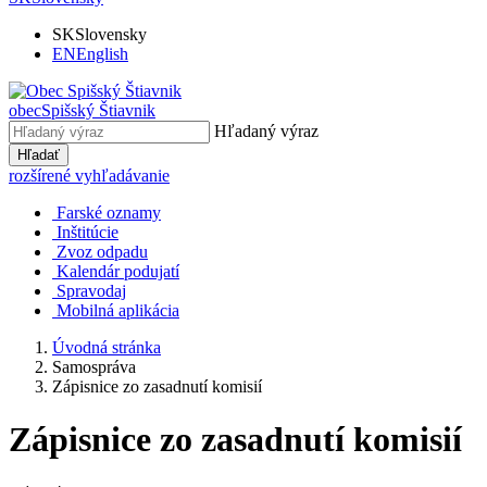
SK
Slovensky
EN
English
obec
Spišský Štiavnik
Hľadaný výraz
Hľadať
rozšírené vyhľadávanie
Farské oznamy
Inštitúcie
Zvoz odpadu
Kalendár podujatí
Spravodaj
Mobilná aplikácia
Úvodná stránka
Samospráva
Zápisnice zo zasadnutí komisií
Zápisnice zo zasadnutí komisií