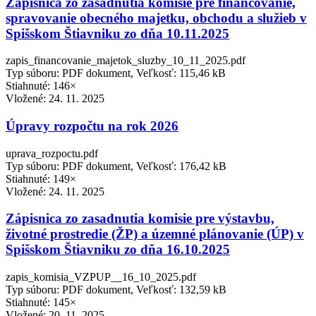
Zápisnica zo zasadnutia komisie pre financovanie,
spravovanie obecného majetku, obchodu a služieb v
Spišskom Štiavniku zo dňa 10.11.2025
zapis_financovanie_majetok_sluzby_10_11_2025.pdf
Typ súboru: PDF dokument, Veľkosť: 115,46 kB
Stiahnuté: 146×
Vložené:
24. 11. 2025
Úpravy rozpočtu na rok 2026
uprava_rozpoctu.pdf
Typ súboru: PDF dokument, Veľkosť: 176,42 kB
Stiahnuté: 149×
Vložené:
24. 11. 2025
Zápisnica zo zasadnutia komisie pre výstavbu,
životné prostredie (ŽP) a územné plánovanie (ÚP) v
Spišskom Štiavniku zo dňa 16.10.2025
zapis_komisia_VZPUP__16_10_2025.pdf
Typ súboru: PDF dokument, Veľkosť: 132,59 kB
Stiahnuté: 145×
Vložené:
20. 11. 2025