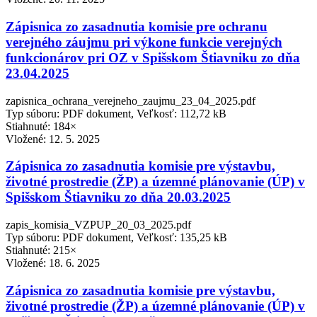
Zápisnica zo zasadnutia komisie pre ochranu
verejného záujmu pri výkone funkcie verejných
funkcionárov pri OZ v Spišskom Štiavniku zo dňa
23.04.2025
zapisnica_ochrana_verejneho_zaujmu_23_04_2025.pdf
Typ súboru: PDF dokument, Veľkosť: 112,72 kB
Stiahnuté: 184×
Vložené:
12. 5. 2025
Zápisnica zo zasadnutia komisie pre výstavbu,
životné prostredie (ŽP) a územné plánovanie (ÚP) v
Spišskom Štiavniku zo dňa 20.03.2025
zapis_komisia_VZPUP_20_03_2025.pdf
Typ súboru: PDF dokument, Veľkosť: 135,25 kB
Stiahnuté: 215×
Vložené:
18. 6. 2025
Zápisnica zo zasadnutia komisie pre výstavbu,
životné prostredie (ŽP) a územné plánovanie (ÚP) v