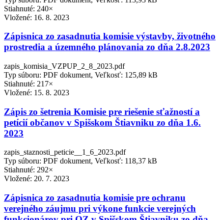
Stiahnuté: 240×
Vložené:
16. 8. 2023
Zápisnica zo zasadnutia komisie výstavby, životného
prostredia a územného plánovania zo dňa 2.8.2023
zapis_komisia_VZPUP_2_8_2023.pdf
Typ súboru: PDF dokument, Veľkosť: 125,89 kB
Stiahnuté: 217×
Vložené:
15. 8. 2023
Zápis zo šetrenia Komisie pre riešenie sťažností a
petícií občanov v Spišskom Štiavniku zo dňa 1.6.
2023
zapis_staznosti_peticie__1_6_2023.pdf
Typ súboru: PDF dokument, Veľkosť: 118,37 kB
Stiahnuté: 292×
Vložené:
20. 7. 2023
Zápisnica zo zasadnutia komisie pre ochranu
verejného záujmu pri výkone funkcie verejných
funkcionárov pri OZ v Spišskom Štiavniku zo dňa