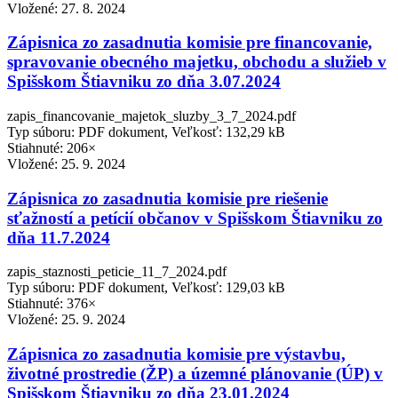
Vložené:
27. 8. 2024
Zápisnica zo zasadnutia komisie pre financovanie,
spravovanie obecného majetku, obchodu a služieb v
Spišskom Štiavniku zo dňa 3.07.2024
zapis_financovanie_majetok_sluzby_3_7_2024.pdf
Typ súboru: PDF dokument, Veľkosť: 132,29 kB
Stiahnuté: 206×
Vložené:
25. 9. 2024
Zápisnica zo zasadnutia komisie pre riešenie
sťažností a petícií občanov v Spišskom Štiavniku zo
dňa 11.7.2024
zapis_staznosti_peticie_11_7_2024.pdf
Typ súboru: PDF dokument, Veľkosť: 129,03 kB
Stiahnuté: 376×
Vložené:
25. 9. 2024
Zápisnica zo zasadnutia komisie pre výstavbu,
životné prostredie (ŽP) a územné plánovanie (ÚP) v
Spišskom Štiavniku zo dňa 23.01.2024