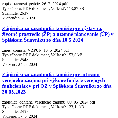
zapis_staznosti_peticie_26_3_2024.pdf
Typ súboru: PDF dokument, Veľkosť: 113,87 kB
Stiahnuté: 263×
Vložené:
5. 4. 2024
Zápisnica zo zasadnutia komisie pre výstavbu,
životné prostredie (ŽP) a územné plánovanie (ÚP) v
Spišskom Štiavniku zo dňa 10.5.2024
zapis_komisia_VZPUP_10_5_2024.pdf
Typ súboru: PDF dokument, Veľkosť: 153,6 kB
Stiahnuté: 254×
Vložené:
24. 5. 2024
Zápisnica zo zasadnutia komisie pre ochranu
verejného záujmu pri výkone funkcie verejných
funkcionárov pri OZ v Spišskom Štiavniku zo dňa
30.05.2023
zapisnica_ochrana_verejneho_zaujmu_09_05_2024.pdf
Typ súboru: PDF dokument, Veľkosť: 123,11 kB
Stiahnuté: 245×
Vložené:
17. 5. 2024