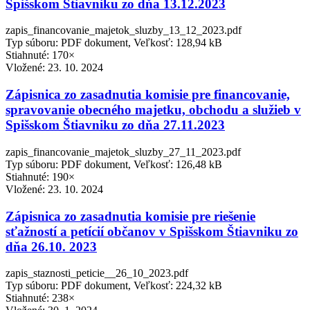
Spišskom Štiavniku zo dňa 13.12.2023
zapis_financovanie_majetok_sluzby_13_12_2023.pdf
Typ súboru: PDF dokument, Veľkosť: 128,94 kB
Stiahnuté: 170×
Vložené:
23. 10. 2024
Zápisnica zo zasadnutia komisie pre financovanie,
spravovanie obecného majetku, obchodu a služieb v
Spišskom Štiavniku zo dňa 27.11.2023
zapis_financovanie_majetok_sluzby_27_11_2023.pdf
Typ súboru: PDF dokument, Veľkosť: 126,48 kB
Stiahnuté: 190×
Vložené:
23. 10. 2024
Zápisnica zo zasadnutia komisie pre riešenie
sťažností a petícií občanov v Spišskom Štiavniku zo
dňa 26.10. 2023
zapis_staznosti_peticie__26_10_2023.pdf
Typ súboru: PDF dokument, Veľkosť: 224,32 kB
Stiahnuté: 238×