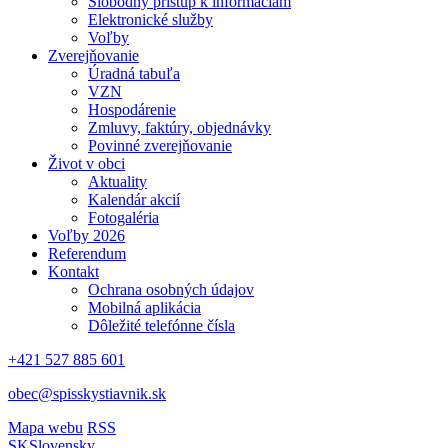
Slobodný prístup k informáciám
Elektronické služby
Voľby
Zverejňovanie
Úradná tabuľa
VZN
Hospodárenie
Zmluvy, faktúry, objednávky
Povinné zverejňovanie
Život v obci
Aktuality
Kalendár akcií
Fotogaléria
Voľby 2026
Referendum
Kontakt
Ochrana osobných údajov
Mobilná aplikácia
Dôležité telefónne čísla
+421 527 885 601
obec@spisskystiavnik.sk
Mapa webu
RSS
SK
Slovensky