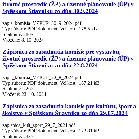
životné prostredie (ŽP) a územné plánovanie (ÚP) v
Spišskom Štiavniku zo dňa 30.9.2024
zapis_komisia_VZPUP_30_9_2024.pdf
Typ súboru: PDF dokument, Veľkosť: 178,5 kB
Stiahnuté: 286×
Vložené:
8. 10. 2024
Zápisnica zo zasadnutia komisie pre výstavbu,
životné prostredie (ŽP) a územné plánovanie (ÚP) v
Spišskom Štiavniku zo dňa 22.8.2024
zapis_komisia_VZPUP_22_8_2024.pdf
Typ súboru: PDF dokument, Veľkosť: 167,21 kB
Stiahnuté: 226×
Vložené:
23. 10. 2024
Zápisnica zo zasadnutia komisie pre kultúru, šport a
školstvo v Spišskom Štiavniku zo dňa 29.07.2024
zapisnica_kult_sport_29_7_2024.pdf
Typ súboru: PDF dokument, Veľkosť: 122,81 kB
Stiahnuté: 233×