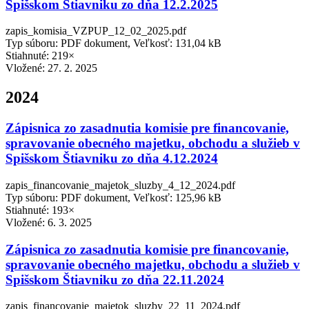
Spišskom Štiavniku zo dňa 12.2.2025
zapis_komisia_VZPUP_12_02_2025.pdf
Typ súboru: PDF dokument, Veľkosť: 131,04 kB
Stiahnuté: 219×
Vložené:
27. 2. 2025
2024
Zápisnica zo zasadnutia komisie pre financovanie,
spravovanie obecného majetku, obchodu a služieb v
Spišskom Štiavniku zo dňa 4.12.2024
zapis_financovanie_majetok_sluzby_4_12_2024.pdf
Typ súboru: PDF dokument, Veľkosť: 125,96 kB
Stiahnuté: 193×
Vložené:
6. 3. 2025
Zápisnica zo zasadnutia komisie pre financovanie,
spravovanie obecného majetku, obchodu a služieb v
Spišskom Štiavniku zo dňa 22.11.2024
zapis_financovanie_majetok_sluzby_22_11_2024.pdf