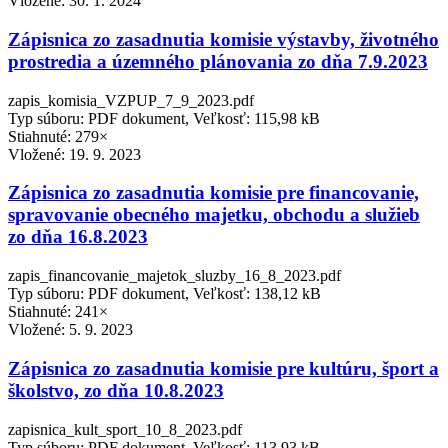
Vložené:
30. 1. 2024
Zápisnica zo zasadnutia komisie výstavby, životného
prostredia a územného plánovania zo dňa 7.9.2023
zapis_komisia_VZPUP_7_9_2023.pdf
Typ súboru: PDF dokument, Veľkosť: 115,98 kB
Stiahnuté: 279×
Vložené:
19. 9. 2023
Zápisnica zo zasadnutia komisie pre financovanie,
spravovanie obecného majetku, obchodu a služieb
zo dňa 16.8.2023
zapis_financovanie_majetok_sluzby_16_8_2023.pdf
Typ súboru: PDF dokument, Veľkosť: 138,12 kB
Stiahnuté: 241×
Vložené:
5. 9. 2023
Zápisnica zo zasadnutia komisie pre kultúru, šport a
školstvo, zo dňa 10.8.2023
zapisnica_kult_sport_10_8_2023.pdf
Typ súboru: PDF dokument, Veľkosť: 113,93 kB