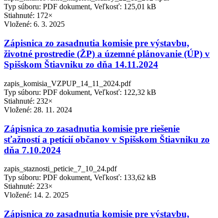
Typ súboru: PDF dokument, Veľkosť: 125,01 kB
Stiahnuté: 172×
Vložené:
6. 3. 2025
Zápisnica zo zasadnutia komisie pre výstavbu,
životné prostredie (ŽP) a územné plánovanie (ÚP) v
Spišskom Štiavniku zo dňa 14.11.2024
zapis_komisia_VZPUP_14_11_2024.pdf
Typ súboru: PDF dokument, Veľkosť: 122,32 kB
Stiahnuté: 232×
Vložené:
28. 11. 2024
Zápisnica zo zasadnutia komisie pre riešenie
sťažností a petícií občanov v Spišskom Štiavniku zo
dňa 7.10.2024
zapis_staznosti_peticie_7_10_24.pdf
Typ súboru: PDF dokument, Veľkosť: 133,62 kB
Stiahnuté: 223×
Vložené:
14. 2. 2025
Zápisnica zo zasadnutia komisie pre výstavbu,