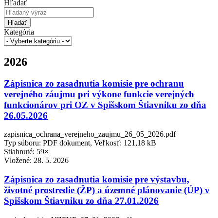
Hľadať
Hľadať
Kategória
2026
Zápisnica zo zasadnutia komisie pre ochranu
verejného záujmu pri výkone funkcie verejných
funkcionárov pri OZ v Spišskom Štiavniku zo dňa
26.05.2026
zapisnica_ochrana_verejneho_zaujmu_26_05_2026.pdf
Typ súboru: PDF dokument, Veľkosť: 121,18 kB
Stiahnuté: 59×
Vložené:
28. 5. 2026
Zápisnica zo zasadnutia komisie pre výstavbu,
životné prostredie (ŽP) a územné plánovanie (ÚP) v
Spišskom Štiavniku zo dňa 27.01.2026